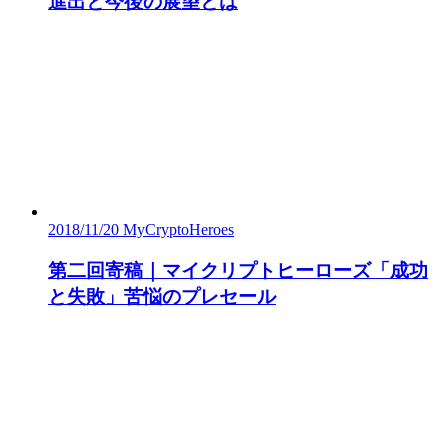
進出と今後の展望とは
2018/11/20
MyCryptoHeroes
第二回寄稿｜マイクリプトヒーローズ「成功
と失敗」苦悩のプレセール