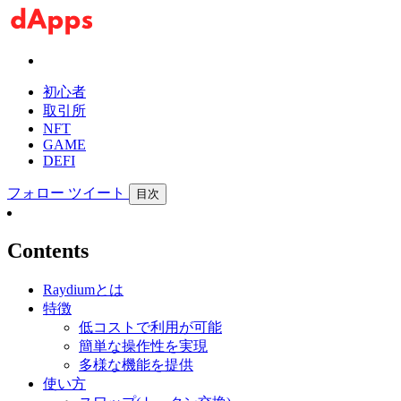
初心者
取引所
NFT
GAME
DEFI
フォロー
ツイート
目次
Contents
Raydiumとは
特徴
低コストで利用が可能
簡単な操作性を実現
多様な機能を提供
使い方