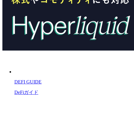
DEFI GUIDE
DeFiガイド