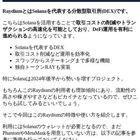
RaydiumとはSolanaを代表する分散型取引所(DEX)です。
こちらはSolanaを活用することで
取引コストの削減やトラン
ザクションの高速化を可能としており、DeFi運用を有利に
進められる
ようになっています。
Solanaを代表するDEX
取引コスト削減など運用を効率化
スワップからステーキングまで多様な機能
独自トークンRAYも実装
特にSolanaは2024年後半から勢いを増すプロジェクト。
もちろんこの
Raydiumの利用者も増加傾向にあり、流動性の
高さや稼ぎやすさなどもピカイチ
となっているので、ぜひこ
ちらも試してみるといいでしょう。
そこで今回はこのRaydiumの特徴や使い方を紹介します。
利用にはSolanaのウォレットが必要となるので、まだ
PhantomやMetaMaskを用意していない方は、以下の記事を参
考に準備を行っておいてください。