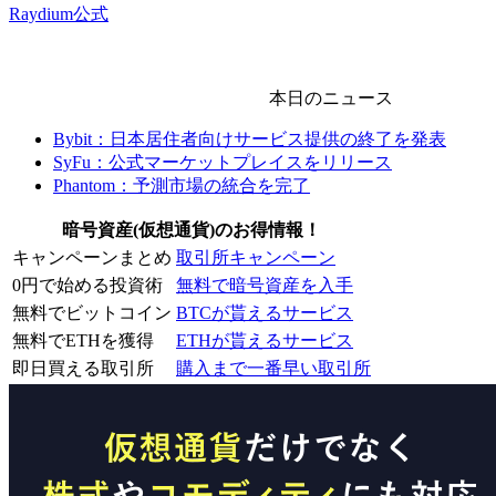
Raydium公式
本日のニュース
Bybit：日本居住者向けサービス提供の終了を発表
SyFu：公式マーケットプレイスをリリース
Phantom：予測市場の統合を完了
暗号資産(仮想通貨)のお得情報！
キャンペーンまとめ
取引所キャンペーン
0円で始める投資術
無料で暗号資産を入手
無料でビットコイン
BTCが貰えるサービス
無料でETHを獲得
ETHが貰えるサービス
即日買える取引所
購入まで一番早い取引所