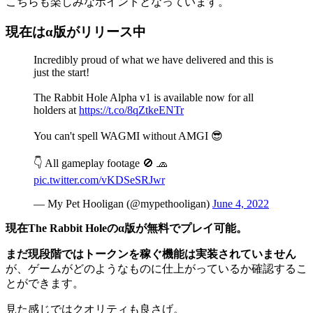
こちらも楽しみなポイントとなっています。
現在はα版がリリース中
Incredibly proud of what we have delivered and this is
just the start!
The Rabbit Hole Alpha v1 is available now for all
holders at
https://t.co/8qZtkeENTr
You can't spell WAGMI without AMGI 😎
👇 All gameplay footage 🚫 🧢
pic.twitter.com/vKDSeSRJwr
— My Pet Hooligan (@mypethooligan)
June 4, 2022
現在The Rabbit Holeのα版が無料でプレイ可能。
まだ現段階ではトークンを稼ぐ機能は実装されていません
が、ゲームがどのようなものに仕上がっているか確認するこ
とができます。
見た感じではクオリティも良さげ。