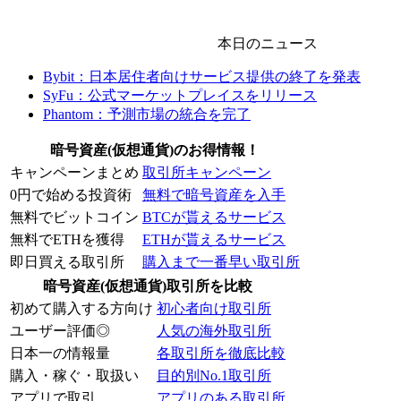
本日のニュース
Bybit：日本居住者向けサービス提供の終了を発表
SyFu：公式マーケットプレイスをリリース
Phantom：予測市場の統合を完了
暗号資産(仮想通貨)のお得情報！
キャンペーンまとめ
取引所キャンペーン
0円で始める投資術
無料で暗号資産を入手
無料でビットコイン
BTCが貰えるサービス
無料でETHを獲得
ETHが貰えるサービス
即日買える取引所
購入まで一番早い取引所
暗号資産(仮想通貨)取引所を比較
初めて購入する方向け
初心者向け取引所
ユーザー評価◎
人気の海外取引所
日本一の情報量
各取引所を徹底比較
購入・稼ぐ・取扱い
目的別No.1取引所
アプリで取引
アプリのある取引所