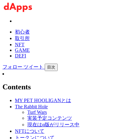
初心者
取引所
NFT
GAME
DEFI
フォロー
ツイート
目次
Contents
MY PET HOOLIGANとは
The Rabbit Hole
Turf Wars
実装予定コンテンツ
現在はα版がリリース中
NFTについて
トークンについて