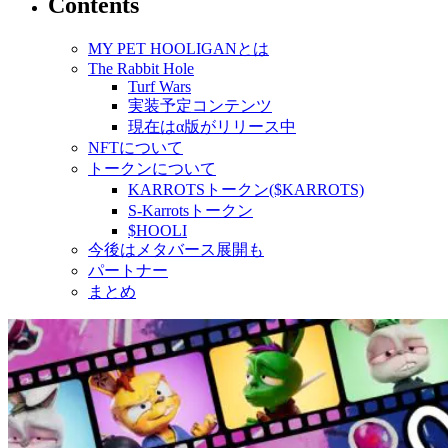
Contents
MY PET HOOLIGANとは
The Rabbit Hole
Turf Wars
実装予定コンテンツ
現在はα版がリリース中
NFTについて
トークンについて
KARROTSトークン($KARROTS)
S-Karrotsトークン
$HOOLI
今後はメタバース展開も
パートナー
まとめ