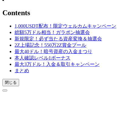
Contents
1,000USDT配布！限定ウェルカムキャンペーン
総額5万ドル相当！ガラポン抽選会
新規限定！必ず当たる資産変換＆抽選会
2Z上場記念！550万2Z賞金プール
最大40ドル！暗号資産の入金まつり
本人確認レベル1ボーナス
最大3万ドル！入金＆取引キャンペーン
まとめ
閉じる