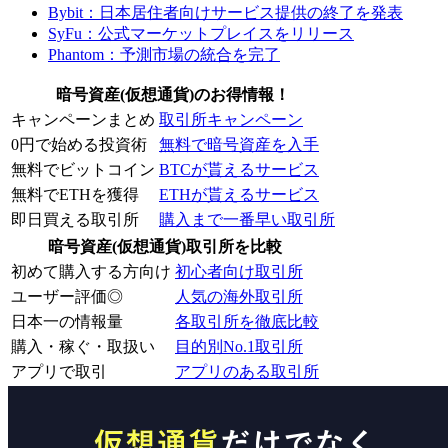
Bybit：日本居住者向けサービス提供の終了を発表
SyFu：公式マーケットプレイスをリリース
Phantom：予測市場の統合を完了
暗号資産(仮想通貨)のお得情報！
キャンペーンまとめ
取引所キャンペーン
0円で始める投資術
無料で暗号資産を入手
無料でビットコイン
BTCが貰えるサービス
無料でETHを獲得
ETHが貰えるサービス
即日買える取引所
購入まで一番早い取引所
暗号資産(仮想通貨)取引所を比較
初めて購入する方向け
初心者向け取引所
ユーザー評価◎
人気の海外取引所
日本一の情報量
各取引所を徹底比較
購入・稼ぐ・取扱い
目的別No.1取引所
アプリで取引
アプリのある取引所