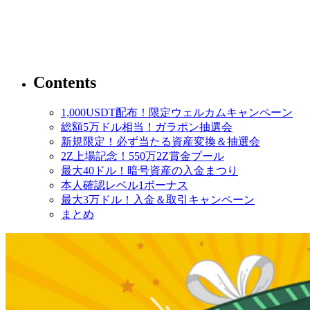
Contents
1,000USDT配布！限定ウェルカムキャンペーン
総額5万ドル相当！ガラポン抽選会
新規限定！必ず当たる資産変換＆抽選会
2Z上場記念！550万2Z賞金プール
最大40ドル！暗号資産の入金まつり
本人確認レベル1ボーナス
最大3万ドル！入金＆取引キャンペーン
まとめ