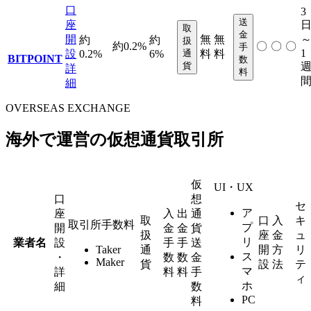
口
3
送
座
取
金
開
無
無
約
約
扱
約0.2%
〇
〇
〇
手
1
設
0.2%
6%
通
料
料
BITPOINT
数
貨
詳
料
細
OVERSEAS EXCHANGE
海外で運営の仮想通貨取引所
仮
UI・UX
口
想
セ
ア
座
入
出
通
取
口
入
キ
取引所手数料
プ
開
金
金
貨
扱
座
金
ュ
リ
業者名
設
手
手
送
Taker
通
開
方
リ
ス
・
数
数
金
Maker
貨
設
法
テ
マ
詳
料
料
手
ィ
ホ
細
数
PC
料