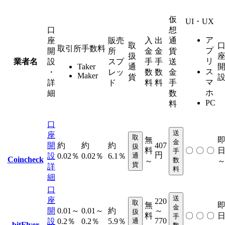
仮
UI・UX
口
想
ア
座
販売
入
出
通
取
取引所手数料
プ
開
所
金
金
貨
扱
リ
業者名
設
スプ
手
手
送
Taker
通
ス
・
レッ
数
数
金
Maker
貨
マ
詳
ド
料
料
手
ホ
細
数
PC
料
口
送
座
取
無
金
開
約
約
約
407
扱
料
〇
〇
〇
手
円
設
0.02％
0.02％
6.1％
通
Coincheck
数
～
貨
詳
料
細
口
送
座
220
取
無
金
開
0.01～
0.01～
約
～
扱
料
〇
〇
〇
手
770
設
0.2％
0.2％
5.9％
通
bitFlyer