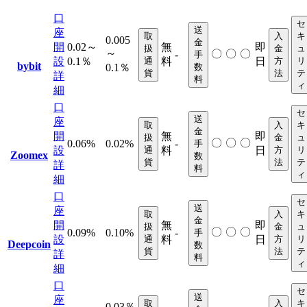
口
セ
送
座
取
入
キ
0.005
金
開
0.02～
無
即
扱
金
ュ
～
〇
〇
〇
-
手
設
0.1％
通
料
日
方
リ
bybit
0.1％
数
貨
法
テ
詳
料
ィ
細
口
セ
送
座
取
入
キ
金
開
無
即
扱
金
ュ
〇
〇
〇
0.06%
0.02%
-
手
設
通
料
日
方
リ
Zoomex
数
貨
法
テ
詳
料
ィ
細
口
セ
送
座
取
入
キ
金
開
無
即
扱
金
ュ
〇
〇
〇
0.09%
0.10%
-
手
設
通
料
日
方
リ
Deepcoin
数
貨
法
テ
詳
料
ィ
細
口
セ
送
座
取
入
キ
0.03％