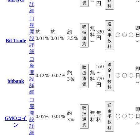
数
～
貨
円
詳
料
細
口
送
座
取
無
金
開
約
約
約
330
扱
料
〇
〇
〇
手
円
設
0.01％
0.01％
3.5％
通
Bit Trade
数
～
貨
詳
料
細
口
送
座
550
取
金
開
約
無
～
扱
0.12％
-0.02％
〇
〇
〇
手
770
設
3％
通
料
bitbank
数
貨
円
詳
料
細
口
送
座
取
金
開
約
無
無
扱
〇
〇
〇
0.05%
-0.01%
手
GMOコイ
設
3％
通
料
料
数
ン
貨
詳
料
細