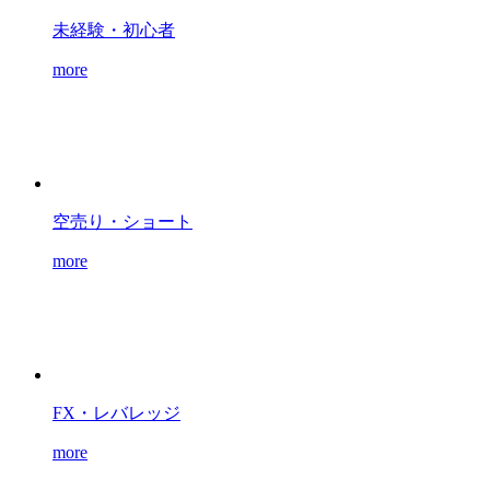
未経験・初心者
more
空売り・ショート
more
FX・レバレッジ
more