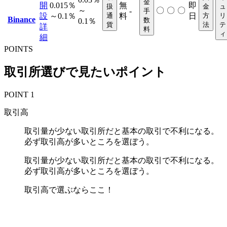
金
開
0.015％
無
即
扱
金
ュ
～
〇
〇
〇
-
手
設
～0.1％
通
料
日
方
リ
Binance
数
0.1％
貨
法
テ
詳
料
ィ
細
POINTS
取引所選びで見たいポイント
POINT 1
取引高
取引量が少ない取引所だと基本の取引で不利になる。
必ず取引高が多いところを選ぼう。
取引量が少ない取引所だと基本の取引で不利になる。
必ず取引高が多いところを選ぼう。
取引高で選ぶならここ！