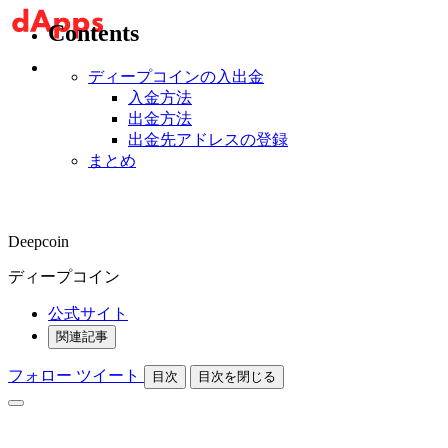
Contents
ディープコインの入出金
入金方法
出金方法
出金先アドレスの登録
まとめ
Deepcoin
ディープコイン
公式サイト
関連記事
フォロー
ツイート
目次
目次を閉じる