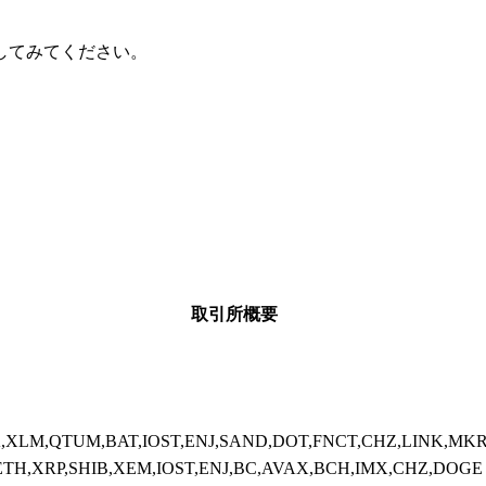
してみてください。
取引所概要
,XLM,QTUM,BAT,IOST,ENJ,SAND,DOT,FNCT,CHZ,LINK,MKR
TH,XRP,SHIB,XEM,IOST,ENJ,BC,AVAX,BCH,IMX,CHZ,DOGE