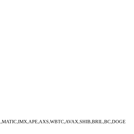
,MATIC,IMX,APE,AXS,WBTC,AVAX,SHIB,BRIL,BC,DOGE