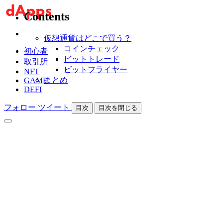
Contents
仮想通貨はどこで買う？
コインチェック
初心者
ビットトレード
取引所
ビットフライヤー
NFT
まとめ
GAME
DEFI
フォロー
ツイート
目次
目次を閉じる