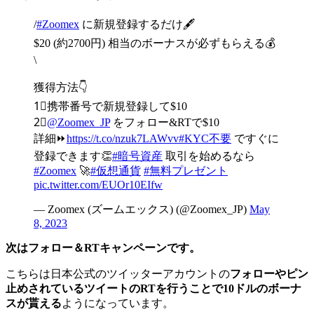
/
#Zoomex
に新規登録するだけ🖋️
$20 (約2700円) 相当のボーナスが必ずもらえる💰
\
獲得方法👇
1⃣携帯番号で新規登録して$10
2⃣
@Zoomex_JP
をフォロー&RTで$10
詳細⏩
https://t.co/nzuk7LAWvv
#KYC不要
ですぐに
登録できます👏
#暗号資産
取引を始めるなら
#Zoomex
🚀
#仮想通貨
#無料プレゼント
pic.twitter.com/EUOr10EIfw
— Zoomex (ズームエックス) (@Zoomex_JP)
May
8, 2023
次はフォロー＆RTキャンペーンです。
こちらは日本公式のツイッターアカウントの
フォローやピン
止めされているツイートのRTを行うことで10ドルのボーナ
スが貰える
ようになっています。