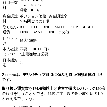
Maker：0.02％
取引手数
Take：0.06％
料
現物：0.1％
資金調達
ポジション価格×資金調達率
料
*8時間ごとに計算
取り扱い
BTC・ETH・BNB・MATIC・XRP・SUSHI・
通貨
LINK・SAND・UNI・その他
レバレッ
最大150倍
ジ
本人確認
不要（10BTC/日）
（KYC）
*上限額増は必要
日本語対
〇
応
Zoomexは、デリバティブ取引に強みを持つ仮想通貨取引所
です。
取り扱い通貨数も170種類以上と豊富で最大レバレッジ150倍
の取引を行うことができ、非常に注目度の高い取引所の1つ
と言えるでしょう。