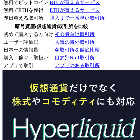
無料でビットコイン
BTCが貰えるサービス
無料でETHを獲得
ETHが貰えるサービス
即日買える取引所
購入まで一番早い取引所
暗号資産(仮想通貨)取引所を比較
初めて購入する方向け
初心者向け取引所
ユーザー評価◎
人気の海外取引所
日本一の情報量
各取引所を徹底比較
購入・稼ぐ・取扱い
目的別No.1取引所
アプリで取引
アプリのある取引所