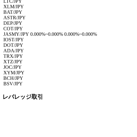
LTC/JPY
XLM/JPY
BAT/JPY
ASTR/JPY
DEP/JPY
COT/JPY
JASMY/JPY
0.000%~0.000%
0.000%~0.000%
IOST/JPY
DOT/JPY
ADA/JPY
TRX/JPY
XTZ/JPY
JOC/JPY
XYM/JPY
BCH/JPY
BSV/JPY
レバレッジ取引