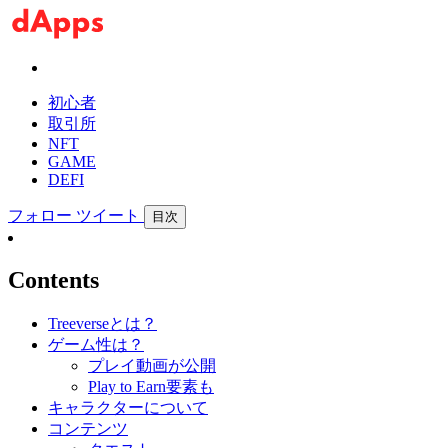
初心者
取引所
NFT
GAME
DEFI
フォロー
ツイート
目次
Contents
Treeverseとは？
ゲーム性は？
プレイ動画が公開
Play to Earn要素も
キャラクターについて
コンテンツ