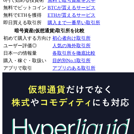
0円で始める投資術
無料で暗号資産を入手
無料でビットコイン
BTCが貰えるサービス
無料でETHを獲得
ETHが貰えるサービス
即日買える取引所
購入まで一番早い取引所
暗号資産(仮想通貨)取引所を比較
初めて購入する方向け
初心者向け取引所
ユーザー評価◎
人気の海外取引所
日本一の情報量
各取引所を徹底比較
購入・稼ぐ・取扱い
目的別No.1取引所
アプリで取引
アプリのある取引所