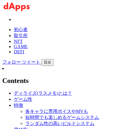
初心者
取引所
NFT
GAME
DEFI
フォロー
ツイート
目次
Contents
ディライズ(ラスメモ)とは？
ゲーム性
特徴
各キャラに専用ボイスやMVも
短時間でも楽しめるゲームシステム
ランダム性の高いビルドシステム