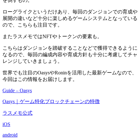
を倒すもの。
ローグライクというだけあり、
毎回のダンジョンでの育成や
展開の違いなど十分に楽しめるゲームシステム
となっている
ので、こちらも注目です。
またラスメモではNFTやトークンの要素も。
こちらはダンジョンを踏破することなどで獲得できるように
なるので、毎回の編成内容や育成方針も十分に考慮してチャ
レンジしていきましょう。
世界でも注目のOasysやRoninを活用した最新ゲームなので、
今回はこの情報をお届けします。
Guide – Oasys
Oasys｜ゲーム特化ブロックチェーンの特徴
ラスメモ公式
iOS
android