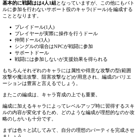
基本的に戦闘はは4人1組
となっていますが、この他にもバト
ルに参加を行わないサポート役のキャラ(ドール)を編成する
こととなります。
プレイドール(1人)
プレイヤーが実際に操作を行うドール
仲間ドール(3人)
シングルの場合はNPCが戦闘に参加
サポートドール
戦闘には参加しないが支援効果を得られる
もちろんそれぞれのキャラには属性や得意な攻撃の型(範囲
攻撃や魔法攻撃、阻害攻撃など)が用意
され、編成のバリエ
ーションは豊富と言えるでしょう。
またこの編成は、キャラ育成の上でも重要。
編成に加えるキャラによってレベルアップ時に習得するスキ
ルの内容が変化するため、どのような編成が理想的なのか攻
略のしがいも十分です。
まずは色々と試してみて、自分の理想のパーティを完成させ
ましょう。