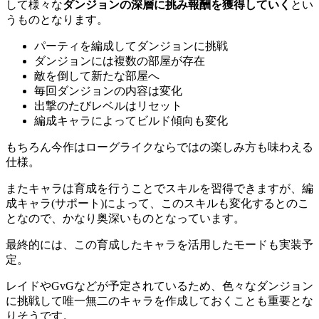
して様々な
ダンジョンの深層に挑み報酬を獲得していく
とい
うものとなります。
パーティを編成してダンジョンに挑戦
ダンジョンには複数の部屋が存在
敵を倒して新たな部屋へ
毎回ダンジョンの内容は変化
出撃のたびレベルはリセット
編成キャラによってビルド傾向も変化
もちろん今作はローグライクならではの楽しみ方も味わえる
仕様。
また
キャラは育成を行うことでスキルを習得できますが、編
成キャラ(サポート)によって、このスキルも変化する
とのこ
となので、かなり奥深いものとなっています。
最終的には、この育成したキャラを活用したモードも実装予
定。
レイドやGvGなどが予定されているため、色々なダンジョン
に挑戦して唯一無二のキャラを作成しておくことも重要とな
りそうです。