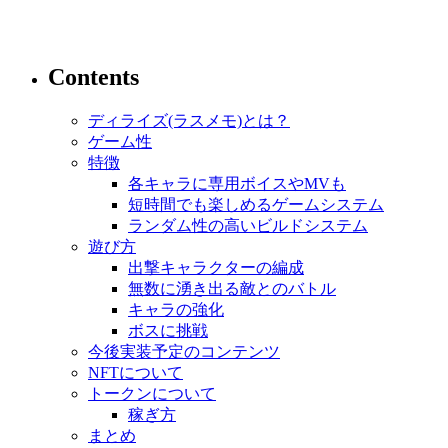
Contents
ディライズ(ラスメモ)とは？
ゲーム性
特徴
各キャラに専用ボイスやMVも
短時間でも楽しめるゲームシステム
ランダム性の高いビルドシステム
遊び方
出撃キャラクターの編成
無数に湧き出る敵とのバトル
キャラの強化
ボスに挑戦
今後実装予定のコンテンツ
NFTについて
トークンについて
稼ぎ方
まとめ