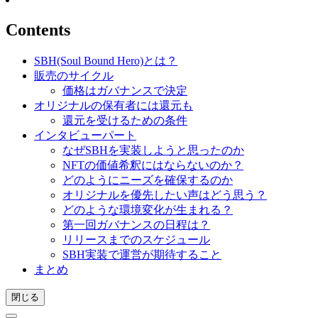
Contents
SBH(Soul Bound Hero)とは？
販売のサイクル
価格はガバナンスで決定
オリジナルの保有者には還元も
還元を受けるための条件
インタビューパート
なぜSBHを実装しようと思ったのか
NFTの価値希釈にはならないのか？
どのようにニーズを確保するのか
オリジナルを優先したい声はどう思う？
どのような環境変化が生まれる？
第一回ガバナンスの日程は？
リリースまでのスケジュール
SBH実装で運営が期待すること
まとめ
閉じる