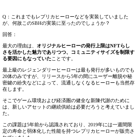
Q：これまでもレプリカヒーローなどを実装していました
が、何故このSBHの実装に至ったのでしょうか？
回答：
最大の理由は、
オリジナルヒーローの発行上限はNFTらし
さを活かした魅力でありつつ、コミュニティサイズを制限す
る要因にもなっていた
ことです。
最上級のレジェンダリーヒーローは最も発行が多いものでも
20体のみですが、リリースから5年の間にユーザー離脱や秘
密鍵の紛失などによって、流通しなくなるヒーローも当然存
在します。
そこで
ゲーム環境および経済圏の健全な新陳代謝のために
は、新しいアセットの継続供給は必要
だろうと考えていまし
た。
この課題は5年前から認識されており、2019年には一週間限
定の寿命と弱体化した性能を持つレプリカヒーローが販売さ