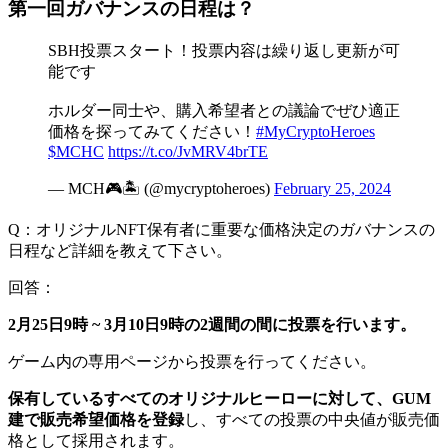
第一回ガバナンスの日程は？
SBH投票スタート！投票内容は繰り返し更新が可
能です
ホルダー同士や、購入希望者との議論でぜひ適正
価格を探ってみてください！
#MyCryptoHeroes
$MCHC
https://t.co/JvMRV4brTE
— MCH🎮🏝 (@mycryptoheroes)
February 25, 2024
Q：オリジナルNFT保有者に重要な価格決定のガバナンスの
日程など詳細を教えて下さい。
回答：
2月25日9時 ~ 3月10日9時の2週間の間に投票を行います。
ゲーム内の専用ページから投票を行ってください。
保有しているすべてのオリジナルヒーローに対して、GUM
建で販売希望価格を登録
し、すべての投票の中央値が販売価
格として採用されます。