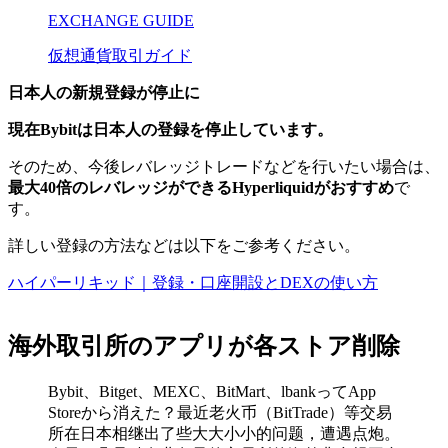
EXCHANGE GUIDE
仮想通貨
取引
ガイド
日本人の新規登録が停止に
現在Bybitは日本人の登録を停止しています。
そのため、今後レバレッジトレードなどを行いたい場合は、
最大40倍のレバレッジができるHyperliquidがおすすめ
で
す。
詳しい登録の方法などは以下をご参考ください。
ハイパーリキッド｜登録・口座開設とDEXの使い方
海外取引所のアプリが各ストア削除
Bybit、Bitget、MEXC、BitMart、lbankってApp
Storeから消えた？最近老火币（BitTrade）等交易
所在日本相继出了些大大小小的问题，遭遇点炮。