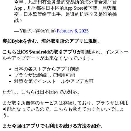
今早，凡是稍有业务量的交易所的海外非合规平台
App，几乎都在日本区的App Store被下架。局势骤
变，日本监管终于出手。是谁的机遇？又是谁的挑
战？
— Yijin🫡 (@0xYijin)
February 6, 2025
突如Bybitを含む、海外取引所のアプリに規制。
こちらはiOSやandroidの取引アプリが削除
され、インストー
ルやアップデートが出来なくなっています。
日本の各ストアからアプリ削除
ブラウザは継続して利用可能
対策次第でインストールやアプデも可
ただし、こちらは日本国内での対応。
まだ
取引所自体のサービスは存続しており、ブラウザは利用
可能
となっているので、こちらも覚えておくといいでしょ
う。
また今回はアプリでも利用を続ける方法を紹介。