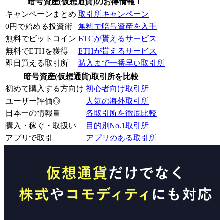
暗号資産(仮想通貨)のお得情報！
キャンペーンまとめ
取引所キャンペーン
0円で始める投資術
無料で暗号資産を入手
無料でビットコイン
BTCが貰えるサービス
無料でETHを獲得
ETHが貰えるサービス
即日買える取引所
購入まで一番早い取引所
暗号資産(仮想通貨)取引所を比較
初めて購入する方向け
初心者向け取引所
ユーザー評価◎
人気の海外取引所
日本一の情報量
各取引所を徹底比較
購入・稼ぐ・取扱い
目的別No.1取引所
アプリで取引
アプリのある取引所