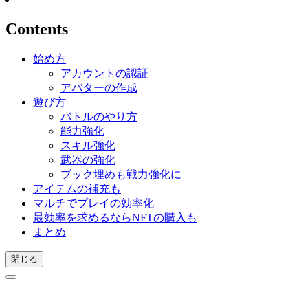
Contents
始め方
アカウントの認証
アバターの作成
遊び方
バトルのやり方
能力強化
スキル強化
武器の強化
ブック埋めも戦力強化に
アイテムの補充も
マルチでプレイの効率化
最効率を求めるならNFTの購入も
まとめ
閉じる