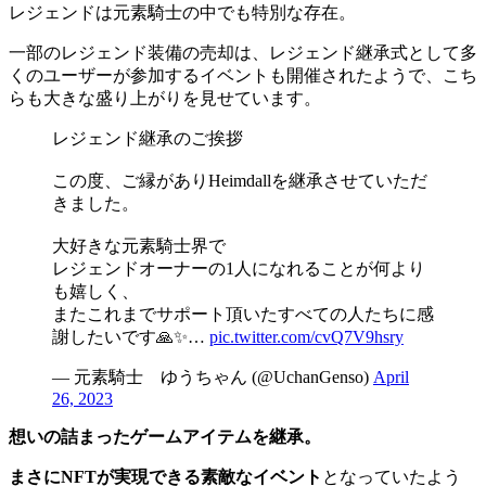
レジェンドは元素騎士の中でも特別な存在。
一部のレジェンド装備の売却は、レジェンド継承式として多
くのユーザーが参加するイベントも開催されたようで、こち
らも大きな盛り上がりを見せています。
レジェンド継承のご挨拶
この度、ご縁がありHeimdallを継承させていただ
きました。
大好きな元素騎士界で
レジェンドオーナーの1人になれることが何より
も嬉しく、
またこれまでサポート頂いたすべての人たちに感
謝したいです🙏✨…
pic.twitter.com/cvQ7V9hsry
— 元素騎士 ゆうちゃん (@UchanGenso)
April
26, 2023
想いの詰まったゲームアイテムを継承。
まさにNFTが実現できる素敵なイベント
となっていたよう