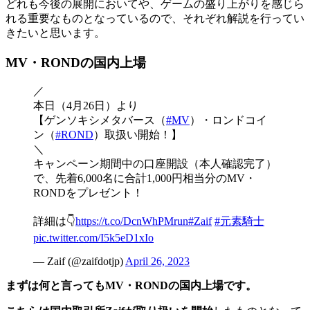
どれも今後の展開においてや、ゲームの盛り上がりを感じら
れる重要なもの
となっているので、それぞれ解説を行ってい
きたいと思います。
MV・RONDの国内上場
／
本日（4月26日）より
【ゲンソキシメタバース（
#MV
）・ロンドコイ
ン（
#ROND
）取扱い開始！】
＼
キャンペーン期間中の口座開設（本人確認完了）
で、先着6,000名に合計1,000円相当分のMV・
RONDをプレゼント！
詳細は👇
https://t.co/DcnWhPMrun
#Zaif
#元素騎士
pic.twitter.com/I5k5eD1xIo
— Zaif (@zaifdotjp)
April 26, 2023
まずは何と言ってもMV・RONDの国内上場です。