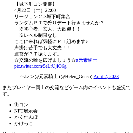
【城下町コン開催】
4月22日（土）22:00
リージョン２-3城下町集合
ランダムＰＴで狩りデート行きませんか？
※初心者、玄人、大歓迎！！
※レベル制限なし
ここに来れば気軽にＰＴ組めます♪
声掛け苦手でも大丈夫！！
運営がＰＴ振ります。
☆交流の輪を広げましょう☆
#元素騎士
pic.twitter.com/5eLrUjIO6g
— ヘレン@元素騎士 (@Helen_Genso)
April 2, 2023
またプレイヤー同士の交流などゲーム内のイベントも盛況で
す。
街コン
NFT展示会
かくれんぼ
かけっこ