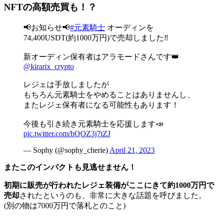
NFTの高額売買も！？
📢お知らせ📢
#元素騎士
オーディンを
74,400USDT(約1000万円)で売却しました‼️
新オーディン保有者はアラモードさんです👑
@kirarix_crypto
レジェは手放しましたが
もちろん元素騎士をやめることはありませんし、
またレジェ保有者になる可能性もあります！
今後も引き続き元素騎士を応援します📣
pic.twitter.com/bQOZ3j7tZJ
— Sophy (@sophy_cherie)
April 21, 2023
またこのインパクトも見逃せません！
初期に販売が行われたレジェ装備がここにきて約1000万円で
売却
されたというのも、非常に大きな話題を呼びました。
(別の物は7000万円で落札とのこと)