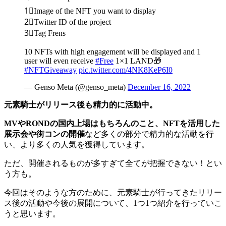
1⃣Image of the NFT you want to display
2⃣Twitter ID of the project
3⃣Tag Frens
10 NFTs with high engagement will be displayed and 1
user will even receive
#Free
1×1 LAND🎁
#NFTGiveaway
pic.twitter.com/4NK8KeP6I0
— Genso Meta (@genso_meta)
December 16, 2022
元素騎士がリリース後も精力的に活動中。
MVやRONDの国内上場はもちろんのこと、NFTを活用した
展示会や街コンの開催
など多くの部分で精力的な活動を行
い、より多くの人気を獲得しています。
ただ、開催されるものが多すぎて全てが把握できない！とい
う方も。
今回はそのような方のために、
元素騎士が行ってきたリリー
ス後の活動や今後の展開について、1つ1つ紹介
を行っていこ
うと思います。