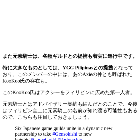
また元素騎士は、各種ギルドとの提携も着実に進行中です。
特に大きなものとしては、YGG Pilipinasとの提携
となって
おり、このメンバーの中には、あのAxieの神とも呼ばれた
KooKoo氏の存在も。
このKooKoo氏はアクシーをフィリピンに広めた第一人者。
元素騎士とはアドバイザリー契約も結んだとのことで、
今後
はフィリピン全土に元素騎士の名前が知れ渡る可能性もある
ので、こちらも注目しておきましょう。
Six Japanese game guilds unite in a dynamic new
partnership to take
#Gensokishi
to new
heights!
#GameGuild
#Partnership