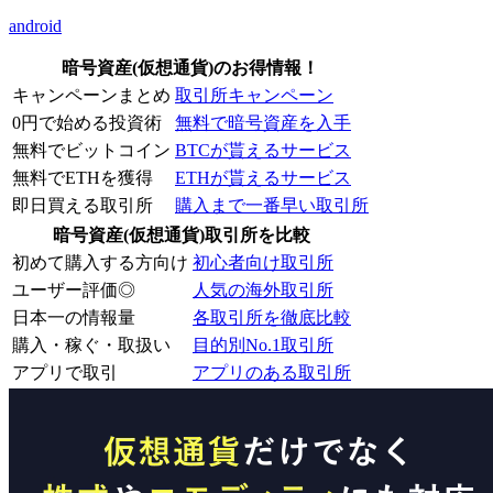
android
暗号資産(仮想通貨)のお得情報！
キャンペーンまとめ
取引所キャンペーン
0円で始める投資術
無料で暗号資産を入手
無料でビットコイン
BTCが貰えるサービス
無料でETHを獲得
ETHが貰えるサービス
即日買える取引所
購入まで一番早い取引所
暗号資産(仮想通貨)取引所を比較
初めて購入する方向け
初心者向け取引所
ユーザー評価◎
人気の海外取引所
日本一の情報量
各取引所を徹底比較
購入・稼ぐ・取扱い
目的別No.1取引所
アプリで取引
アプリのある取引所