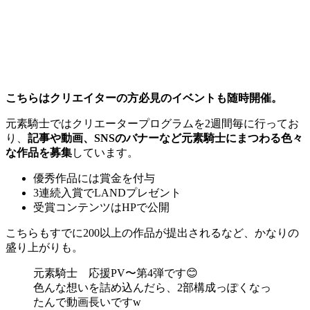
こちらはクリエイターの方必見のイベントも随時開催。
元素騎士ではクリエータープログラムを2週間毎に行ってお
り、
記事や動画、SNSのバナーなど元素騎士にまつわる色々
な作品を募集
しています。
優秀作品には賞金を付与
3連続入賞でLANDプレゼント
受賞コンテンツはHPで公開
こちらもすでに200以上の作品が提出されるなど、かなりの
盛り上がりも。
元素騎士 応援PV〜第4弾です😊
色んな想いを詰め込んだら、2部構成っぽくなっ
たんで動画長いですw