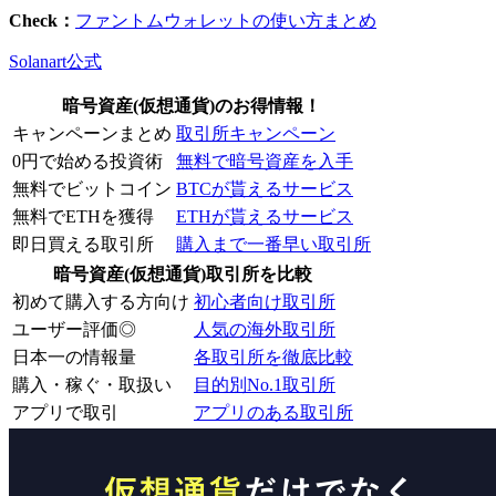
Check：
ファントムウォレットの使い方まとめ
Solanart公式
暗号資産(仮想通貨)のお得情報！
キャンペーンまとめ
取引所キャンペーン
0円で始める投資術
無料で暗号資産を入手
無料でビットコイン
BTCが貰えるサービス
無料でETHを獲得
ETHが貰えるサービス
即日買える取引所
購入まで一番早い取引所
暗号資産(仮想通貨)取引所を比較
初めて購入する方向け
初心者向け取引所
ユーザー評価◎
人気の海外取引所
日本一の情報量
各取引所を徹底比較
購入・稼ぐ・取扱い
目的別No.1取引所
アプリで取引
アプリのある取引所