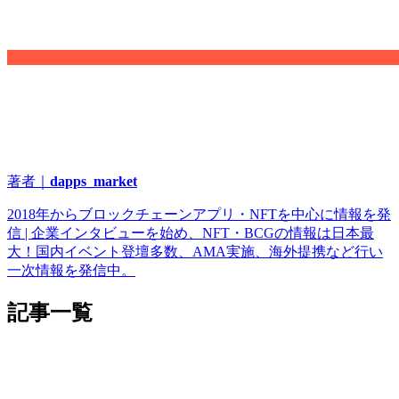
著者｜
dapps_market
2018年からブロックチェーンアプリ・NFTを中心に情報を発
信 | 企業インタビューを始め、NFT・BCGの情報は日本最
大！国内イベント登壇多数、AMA実施、海外提携など行い
一次情報を発信中。
記事一覧