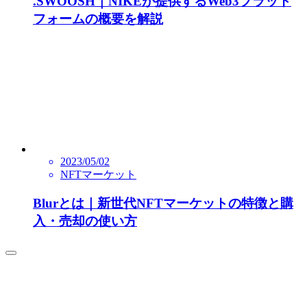
.SWOOSH｜NIKEが提供するWeb3プラット
フォームの概要を解説
2023/05/02
NFTマーケット
Blurとは｜新世代NFTマーケットの特徴と購
入・売却の使い方