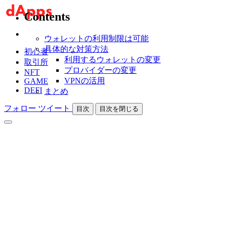
Contents
ウォレットの利用制限は可能
具体的な対策方法
初心者
利用するウォレットの変更
取引所
プロバイダーの変更
NFT
VPNの活用
GAME
DEFI
まとめ
フォロー
ツイート
目次
目次を閉じる