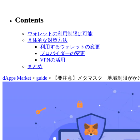
Contents
ウォレットの利用制限は可能
具体的な対策方法
利用するウォレットの変更
プロバイダーの変更
VPNの活用
まとめ
dApps Market
>
guide
> 【要注意】メタマスク｜地域制限がか