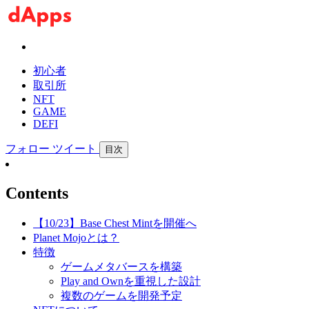
初心者
取引所
NFT
GAME
DEFI
フォロー
ツイート
目次
Contents
【10/23】Base Chest Mintを開催へ
Planet Mojoとは？
特徴
ゲームメタバースを構築
Play and Ownを重視した設計
複数のゲームを開発予定