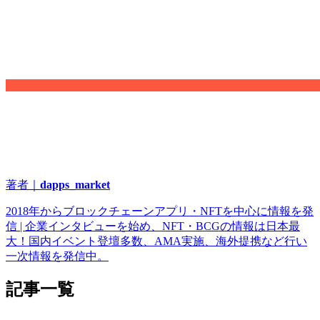
著者｜
dapps_market
2018年からブロックチェーンアプリ・NFTを中心に情報を発
信 | 企業インタビューを始め、NFT・BCGの情報は日本最
大！国内イベント登壇多数、AMA実施、海外提携など行い
一次情報を発信中。
記事一覧