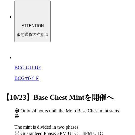
ATTENTION
仮想通貨の注意点
BCG GUIDE
BCGガイド
【10/23】Base Chest Mintを開催へ
🔵 Only 24 hours until the Mojo Base Chest mint starts!
🔵
The mint is divided in two phases:
🕑 Guaranteed Phase: 2PM UTC – 4PM UTC