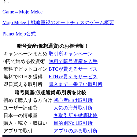
す。
Game – Mojo Melee
Mojo Melee｜戦略重視のオートチェスのゲーム概要
Planet Mojo公式
暗号資産(仮想通貨)のお得情報！
キャンペーンまとめ
取引所キャンペーン
0円で始める投資術
無料で暗号資産を入手
無料でビットコイン
BTCが貰えるサービス
無料でETHを獲得
ETHが貰えるサービス
即日買える取引所
購入まで一番早い取引所
暗号資産(仮想通貨)取引所を比較
初めて購入する方向け
初心者向け取引所
ユーザー評価◎
人気の海外取引所
日本一の情報量
各取引所を徹底比較
購入・稼ぐ・取扱い
目的別No.1取引所
アプリで取引
アプリのある取引所