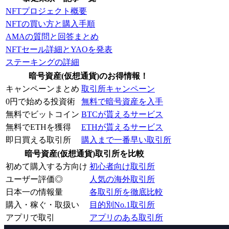
NFTプロジェクト概要
NFTの買い方と購入手順
AMAの質問と回答まとめ
NFTセール詳細とYAOを発表
ステーキングの詳細
暗号資産(仮想通貨)のお得情報！
キャンペーンまとめ
取引所キャンペーン
0円で始める投資術
無料で暗号資産を入手
無料でビットコイン
BTCが貰えるサービス
無料でETHを獲得
ETHが貰えるサービス
即日買える取引所
購入まで一番早い取引所
暗号資産(仮想通貨)取引所を比較
初めて購入する方向け
初心者向け取引所
ユーザー評価◎
人気の海外取引所
日本一の情報量
各取引所を徹底比較
購入・稼ぐ・取扱い
目的別No.1取引所
アプリで取引
アプリのある取引所