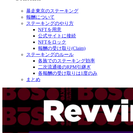
暴走東京のステーキング
報酬について
ステーキングのやり方
NFTを用意
公式サイトに接続
NFTをロック
報酬の受け取り(Claim)
ステーキングのルール
各族でのステーキング効率
二次流通後のRPM引継ぎ
各報酬の受け取りは1度のみ
まとめ