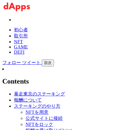
初心者
取引所
NFT
GAME
DEFI
フォロー
ツイート
目次
Contents
暴走東京のステーキング
報酬について
ステーキングのやり方
NFTを用意
公式サイトに接続
NFTをロック