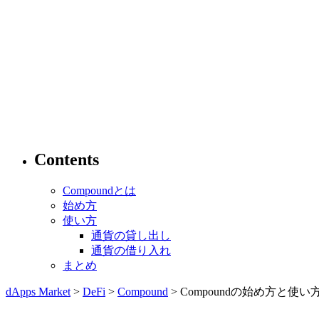
Contents
Compoundとは
始め方
使い方
通貨の貸し出し
通貨の借り入れ
まとめ
dApps Market
>
DeFi
>
Compound
> Compoundの始め方と