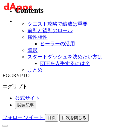
Contents
クエスト攻略で編成は重要
前列と後列のロール
属性相性
ヒーラーの活用
陣形
スタートダッシュを決めたい方は
ETHを入手するには？
まとめ
EGGRYPTO
エグリプト
公式サイト
関連記事
フォロー
ツイート
目次
目次を閉じる