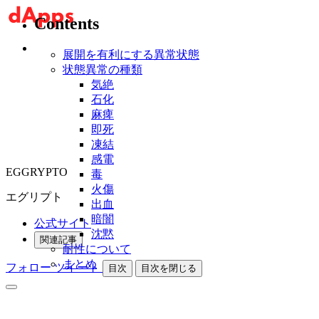
Contents
展開を有利にする異常状態
状態異常の種類
気絶
石化
麻痺
即死
凍結
感電
EGGRYPTO
毒
火傷
エグリプト
出血
暗闇
公式サイト
沈黙
関連記事
耐性について
まとめ
フォロー
ツイート
目次
目次を閉じる