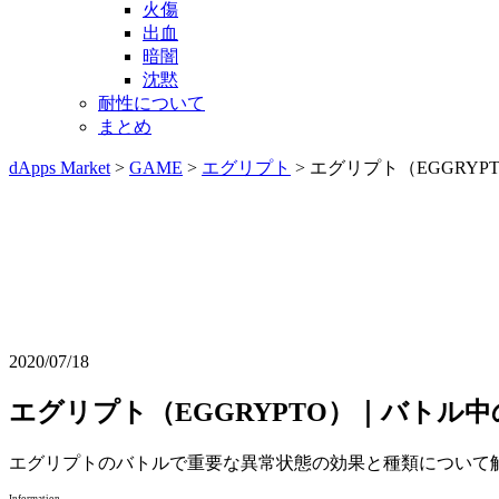
火傷
出血
暗闇
沈黙
耐性について
まとめ
dApps Market
>
GAME
>
エグリプト
> エグリプト（EGGR
2020/07/18
エグリプト（EGGRYPTO）｜バトル
エグリプトのバトルで重要な異常状態の効果と種類について
Information