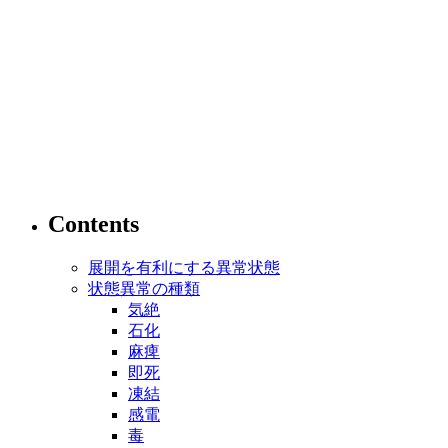
Contents
展開を有利にする異常状態
状態異常の種類
気絶
石化
麻痺
即死
凍結
感電
毒