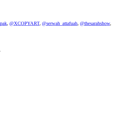
pak
,
@XCOPYART
,
@serwah_attafuah
,
@thesarahshow
,
。