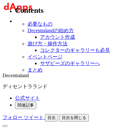
Contents
必要なもの
Decentralandの始め方
アカウント作成
遊び方・操作方法
コレクターのギャラリーも必見
イベントページ
サザビーズのギャラリーへ
まとめ
Decentraland
ディセントラランド
公式サイト
関連記事
フォロー
ツイート
目次
目次を閉じる