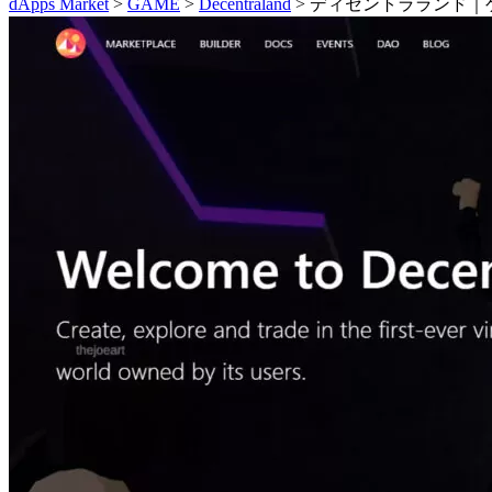
dApps Market
>
GAME
>
Decentraland
> ディセントラランド