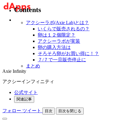
Contents
アクシーラボ(Axie Lab)とは？
いくらで販売されるの？
卵は１２個限定？
アクシーラボが実装
卵の購入方法は
そろそろ卵がお買い得に！？
７/７で一旦販売停止に
まとめ
Axie Infinity
アクシーインフィニティ
公式サイト
関連記事
フォロー
ツイート
目次
目次を閉じる