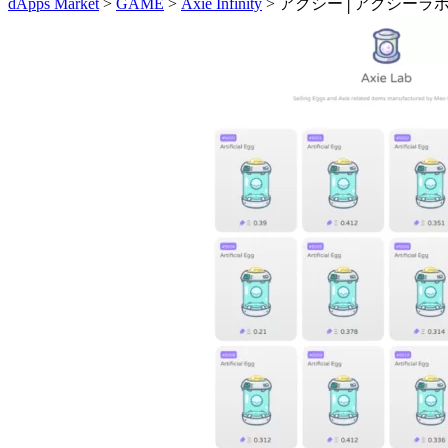
dApps Market
>
GAME
>
Axie Infinity
> アクシー│アクシーラ