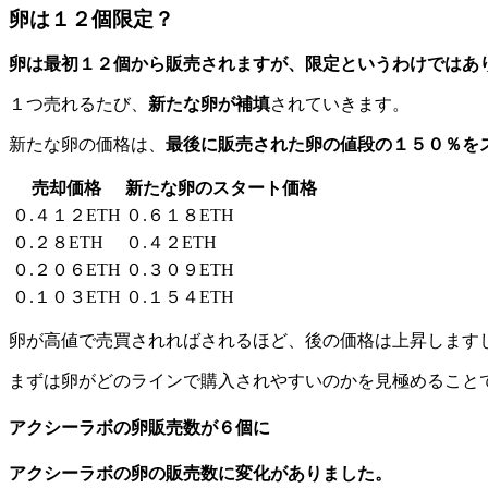
卵は１２個限定？
卵は最初１２個から販売されますが、限定というわけではあ
１つ売れるたび、
新たな卵が補填
されていきます。
新たな卵の価格は、
最後に販売された卵の値段の１５０％を
売却価格
新たな卵のスタート価格
０.４１２ETH
０.６１８ETH
０.２８ETH
０.４２ETH
０.２０６ETH
０.３０９ETH
０.１０３ETH
０.１５４ETH
卵が高値で売買されればされるほど、後の価格は上昇します
まずは卵がどのラインで購入されやすいのかを見極めること
アクシーラボの卵販売数が６個に
アクシーラボの卵の販売数に変化がありました。