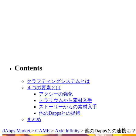
Contents
クラフティングシステムとは
４つの要素とは
アクシーの強化
テラリウムから素材入手
ストーリーからの素材入手
他のDappsとの提携
まとめ
dApps Market
>
GAME
>
Axie Infinity
> 他のDappsとの連