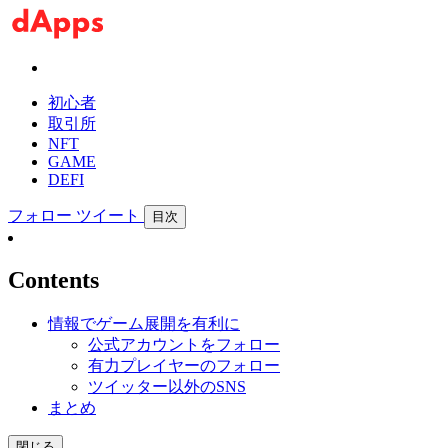
初心者
取引所
NFT
GAME
DEFI
フォロー
ツイート
目次
Contents
情報でゲーム展開を有利に
公式アカウントをフォロー
有力プレイヤーのフォロー
ツイッター以外のSNS
まとめ
閉じる