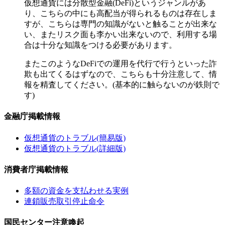
仮想通貨には分散型金融(DeFi)というジャンルがあ
り、こちらの中にも高配当が得られるものは存在しま
すが、こちらは専門の知識がないと触ることが出来な
い、またリスク面も李かい出来ないので、利用する場
合は十分な知識をつける必要があります。
またこのようなDeFiでの運用を代行で行うといった詐
欺も出てくるはずなので、こちらも十分注意して、情
報を精査してください。(基本的に触らないのが鉄則で
す)
金融庁掲載情報
仮想通貨のトラブル(簡易版)
仮想通貨のトラブル(詳細版)
消費者庁掲載情報
多額の資金を支払わせる実例
連鎖販売取引停止命令
国民センター注意喚起