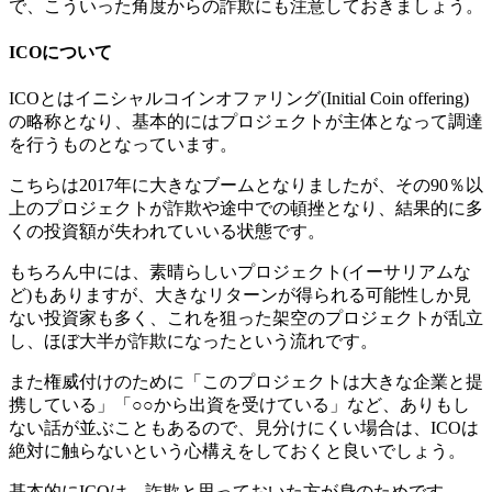
で、こういった角度からの詐欺にも注意しておきましょう。
ICOについて
ICOとはイニシャルコインオファリング(Initial Coin offering)
の略称となり、基本的にはプロジェクトが主体となって調達
を行うものとなっています。
こちらは2017年に大きなブームとなりましたが、その90％以
上のプロジェクトが詐欺や途中での頓挫となり、結果的に多
くの投資額が失われていいる状態です。
もちろん中には、素晴らしいプロジェクト(イーサリアムな
ど)もありますが、大きなリターンが得られる可能性しか見
ない投資家も多く、これを狙った架空のプロジェクトが乱立
し、ほぼ大半が詐欺になったという流れです。
また権威付けのために「このプロジェクトは大きな企業と提
携している」「○○から出資を受けている」など、ありもし
ない話が並ぶこともあるので、見分けにくい場合は、ICOは
絶対に触らないという心構えをしておくと良いでしょう。
基本的にICOは、詐欺と思っておいた方が身のためです。