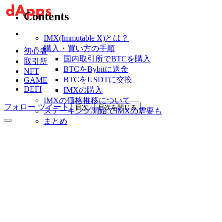
Contents
IMX(Immutable X)とは？
購入・買い方の手順
初心者
国内取引所でBTCを購入
取引所
BTCをBybitに送金
NFT
BTCをUSDTに交換
GAME
DEFI
IMXの購入
IMXの価格推移について
フォロー
ツイート
目次
目次を閉じる
ステーキング開始でIMXの需要も
まとめ