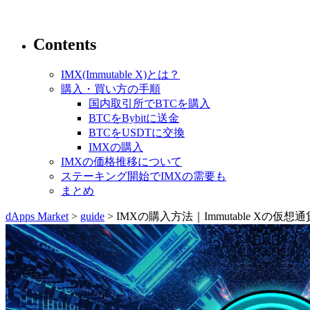
Contents
IMX(Immutable X)とは？
購入・買い方の手順
国内取引所でBTCを購入
BTCをBybitに送金
BTCをUSDTに交換
IMXの購入
IMXの価格推移について
ステーキング開始でIMXの需要も
まとめ
dApps Market
>
guide
> IMXの購入方法｜Immutable Xの