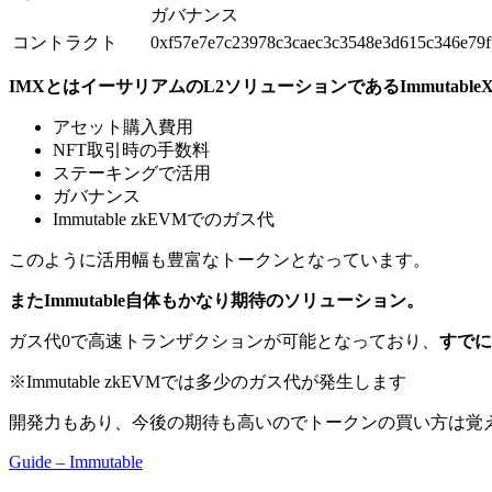
ガバナンス
コントラクト
0xf57e7e7c23978c3caec3c3548e3d615c346e79f
IMXとはイーサリアムのL2ソリューションであるImmutabl
アセット購入費用
NFT取引時の手数料
ステーキングで活用
ガバナンス
Immutable zkEVMでのガス代
このように活用幅も豊富なトークンとなっています。
またImmutable自体もかなり期待のソリューション。
ガス代0で高速トランザクションが可能となっており、
すでに
※Immutable zkEVMでは多少のガス代が発生します
開発力もあり、今後の期待も高いのでトークンの買い方は覚
Guide – Immutable