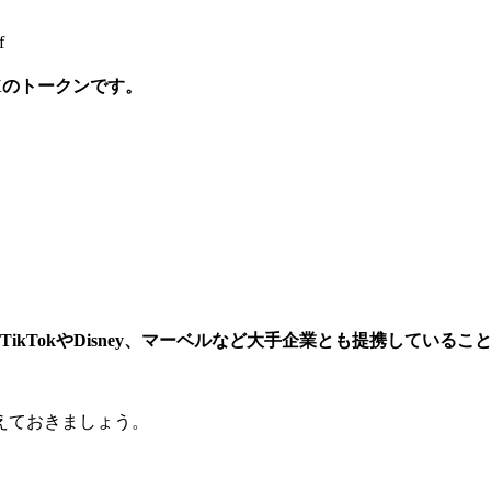
f
eXのトークンです。
TikTokやDisney、マーベルなど大手企業とも提携している
えておきましょう。