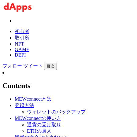
初心者
取引所
NFT
GAME
DEFI
フォロー
ツイート
目次
Contents
MEWconnectとは
登録方法
ウォレットのバックアップ
MEWconnectの使い方
通貨の受け取り
ETHの購入