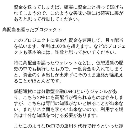
資金を送ってしまえば、確実に資金ごと持って逃げら
れてしまうので、このような美味い話には確実に裏が
あると思って行動してください。
高配当を謳ったプロジェクト
このプロジェクトに集めた資金を運用して、月々配当
を払います。年利は100％を超えます。などのプロジェ
クトも基本的には、詐欺と思っておいてください。
特に高配当を謳ったウォレットなどは、仮想通貨の歴
史の中でも横行したもので、一度資金を入れてしまう
と、資金の引き出しが出来ずにそのまま連絡が途絶え
ることがほとんどです。
仮想通貨には分散型金融(DeFi)というジャンルがあ
り、こちらの中にも高配当が得られるものは存在しま
すが、こちらは専門の知識がないと触ることが出来な
い、またリスク面も李かい出来ないので、利用する場
合は十分な知識をつける必要があります。
またこのようなDeFiでの運用を代行で行うといった詐