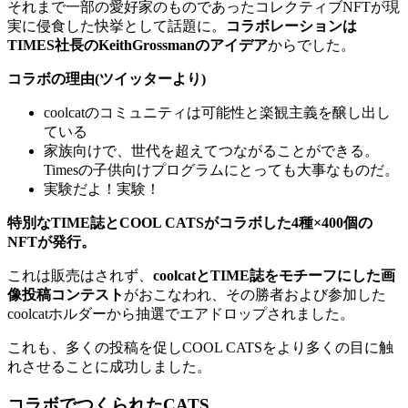
それまで一部の愛好家のものであったコレクティブNFTが現
実に侵食した快挙として話題に。
コラボレーションは
TIMES社長のKeithGrossmanのアイデア
からでした。
コラボの理由(ツイッターより)
coolcatのコミュニティは可能性と楽観主義を醸し出し
ている
家族向けで、世代を超えてつながることができる。
Timesの子供向けプログラムにとっても大事なものだ。
実験だよ！実験！
特別なTIME誌とCOOL CATSがコラボした4種×400個の
NFTが発行。
これは販売はされず、
coolcatとTIME誌をモチーフにした画
像投稿コンテスト
がおこなわれ、その勝者および参加した
coolcatホルダーから抽選でエアドロップされました。
これも、多くの投稿を促しCOOL CATSをより多くの目に触
れさせることに成功しました。
コラボでつくられたCATS