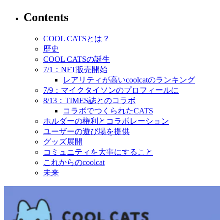
Contents
COOL CATSとは？
歴史
COOL CATSの誕生
7/1：NFT販売開始
レアリティが高いcoolcatのランキング
7/9：マイクタイソンのプロフィールに
8/13：TIMES誌とのコラボ
コラボでつくられたCATS
ホルダーの権利とコラボレーション
ユーザーの遊び場を提供
グッズ展開
コミュニティを大事にすること
これからのcoolcat
未来