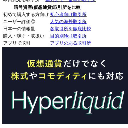
暗号資産(仮想通貨)取引所を比較
初めて購入する方向け
初心者向け取引所
ユーザー評価◎
人気の海外取引所
日本一の情報量
各取引所を徹底比較
購入・稼ぐ・取扱い
目的別No.1取引所
アプリで取引
アプリのある取引所