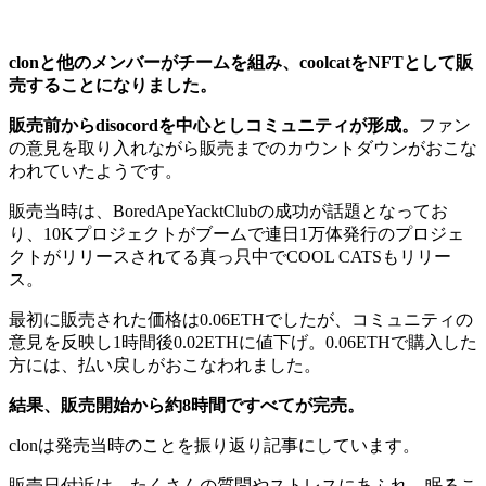
clonと他のメンバーがチームを組み、coolcatをNFTとして販
売することになりました。
販売前からdisocordを中心としコミュニティが形成。
ファン
の意見を取り入れながら販売までのカウントダウンがおこな
われていたようです。
販売当時は、BoredApeYacktClubの成功が話題となってお
り、10Kプロジェクトがブームで連日1万体発行のプロジェ
クトがリリースされてる真っ只中でCOOL CATSもリリー
ス。
最初に販売された価格は0.06ETHでしたが、コミュニティの
意見を反映し1時間後0.02ETHに値下げ。0.06ETHで購入した
方には、払い戻しがおこなわれました。
結果、販売開始から約8時間ですべてが完売。
clonは発売当時のことを振り返り記事にしています。
販売日付近は、たくさんの質問やストレスにあふれ、眠るこ