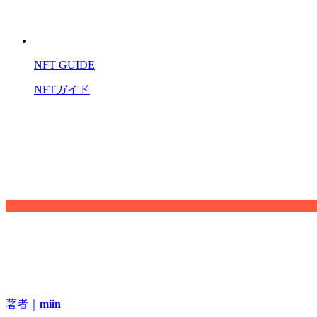
NFT GUIDE
NFTガイド
著者｜
miin