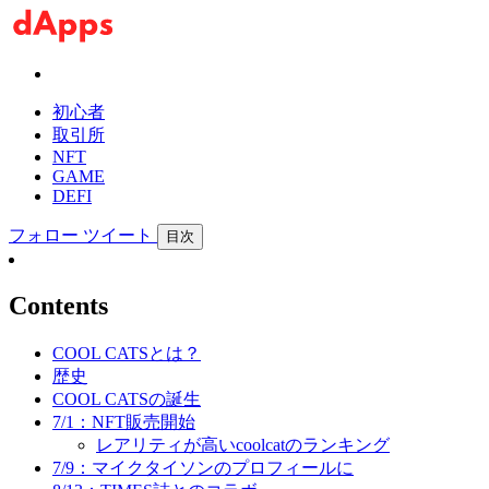
初心者
取引所
NFT
GAME
DEFI
フォロー
ツイート
目次
Contents
COOL CATSとは？
歴史
COOL CATSの誕生
7/1：NFT販売開始
レアリティが高いcoolcatのランキング
7/9：マイクタイソンのプロフィールに