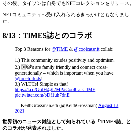
その後、タイソンは自身でもNFTコレクションをリリース。
NFTコミュニティへ受け入れられるきっかけともなりまし
た。
8/13：TIMES誌とのコラボ
Top 3 Reasons for
@TIME
&
@coolcatsnft
collab:
1.) This community exudes positivity and optimism.
2.) 🆒😺's are family friendly and connect cross-
generationally – which is important when you have
@timeforkids
!
3.) WLTCs! Simple as that!
https://t.co/GqIH4gI2MP
#CoolCatsTIME
pic.twitter.com/bDf1uh7dnE
— KeithGrossman.eth (@KeithGrossman)
August 13,
2021
世界初のニュース雑誌として知られている「TIMES誌」と
のコラボが発表されました。