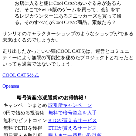
お店に入ると棚にCool Catsのぬいぐるみがあるん
だ。そこでSwitch版のゲームを買って、会計をす
るレジカウンターにあるスニッカーズを買って帰
る。そのすべてがCool Catsの商品。素敵だろ？
サンリオのキャラクターショップのようなショップができる
未来はくるのでしょうか。
走り出したかっこいい猫(COOL CATS)は、運営とコミュニ
ティーにより無限の可能性を秘めたプロジェクトとなったと
いっても過言ではないでしょう。
COOL CATS公式
Opensea
暗号資産(仮想通貨)のお得情報！
キャンペーンまとめ
取引所キャンペーン
0円で始める投資術
無料で暗号資産を入手
無料でビットコイン
BTCが貰えるサービス
無料でETHを獲得
ETHが貰えるサービス
即日買える取引所
購入まで一番早い取引所