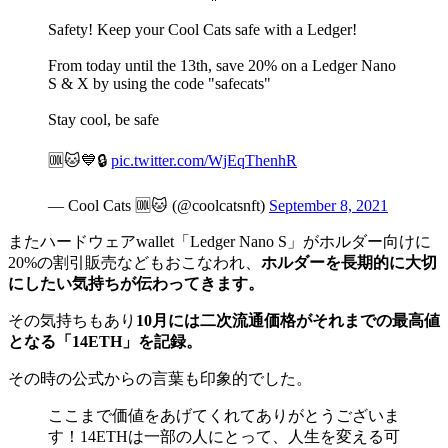
Safety! Keep your Cool Cats safe with a Ledger!
From today until the 13th, save 20% on a Ledger Nano
S & X by using the code "safecats"
Stay cool, be safe
🆒🐱💙🔒
pic.twitter.com/WjEqThenhR
— Cool Cats 🆒🐱 (@coolcatsnft)
September 8, 2021
またハードウェアwallet「Ledger Nano S」がホルダー向けに
20%の割引販売などもおこなわれ、
ホルダーを長期的に大切
にしたい気持ちが伝わってきます。
その気持ちもあり
10月には二次流通価格がそれまでの最高値
となる「14ETH」を記録。
その時の公式からの言葉も印象的でした。
ここまで価値をあげてくれてありがとうございま
す！14ETHは一部の人にとって、人生を変える可