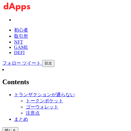
初心者
取引所
NFT
GAME
DEFI
フォロー
ツイート
目次
Contents
トランザクションが通らない
トークンポケット
ゴーウォレット
注意点
まとめ
閉じる