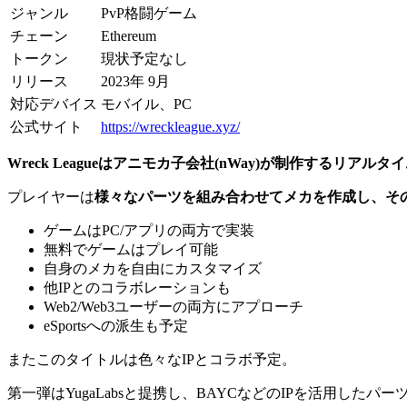
ジャンル
PvP格闘ゲーム
チェーン
Ethereum
トークン
現状予定なし
リリース
2023年 9月
対応デバイス
モバイル、PC
公式サイト
https://wreckleague.xyz/
Wreck Leagueはアニモカ子会社(nWay)が制作するリアルタ
プレイヤーは
様々なパーツを組み合わせてメカを作成し、その
ゲームはPC/アプリの両方で実装
無料でゲームはプレイ可能
自身のメカを自由にカスタマイズ
他IPとのコラボレーションも
Web2/Web3ユーザーの両方にアプローチ
eSportsへの派生も予定
またこのタイトルは色々なIPとコラボ予定。
第一弾はYugaLabsと提携し、BAYCなどのIPを活用したパ