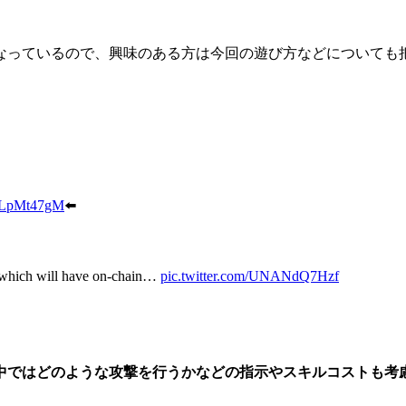
なっているので、興味のある方は今回の遊び方などについても
QMLpMt47gM
⬅️
t, which will have on-chain…
pic.twitter.com/UNANdQ7Hzf
中ではどのような攻撃を行うかなどの指示やスキルコストも考