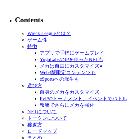
Contents
Wreck Leagueとは？
ゲーム性
特徴
アプリで手軽にゲームプレイ
YugaLabsのIPを使ったNFTも
メカは自由にカスタマイズ可
Web3版限定コンテンツも
eSportsへの派生も
遊び方
自身のメカをカスタマイズ
PvPやトーナメント、イベントでバトル
報酬でさらにメカを強化
NFTについて
トークンについて
稼ぎ方
ロードマップ
まとめ