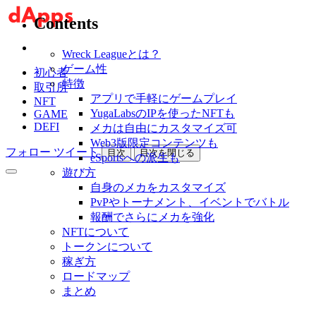
Contents
Wreck Leagueとは？
ゲーム性
初心者
特徴
取引所
アプリで手軽にゲームプレイ
NFT
YugaLabsのIPを使ったNFTも
GAME
DEFI
メカは自由にカスタマイズ可
Web3版限定コンテンツも
フォロー
ツイート
目次
目次を閉じる
eSportsへの派生も
遊び方
自身のメカをカスタマイズ
PvPやトーナメント、イベントでバトル
報酬でさらにメカを強化
NFTについて
トークンについて
稼ぎ方
ロードマップ
まとめ