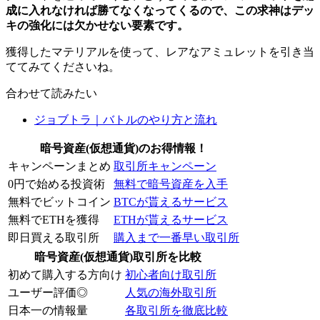
成に入れなければ勝てなくなってくるので、この求神はデッ
キの強化には欠かせない要素です。
獲得したマテリアルを使って、レアなアミュレットを引き当
ててみてくださいね。
合わせて読みたい
ジョブトラ｜バトルのやり方と流れ
暗号資産(仮想通貨)のお得情報！
キャンペーンまとめ
取引所キャンペーン
0円で始める投資術
無料で暗号資産を入手
無料でビットコイン
BTCが貰えるサービス
無料でETHを獲得
ETHが貰えるサービス
即日買える取引所
購入まで一番早い取引所
暗号資産(仮想通貨)取引所を比較
初めて購入する方向け
初心者向け取引所
ユーザー評価◎
人気の海外取引所
日本一の情報量
各取引所を徹底比較