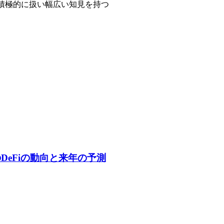
eFiなど積極的に扱い幅広い知見を持つ
のDeFiの動向と来年の予測