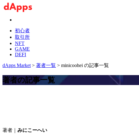
初心者
取引所
NFT
GAME
DEFI
dApps Market
>
著者一覧
> minicoohei の記事一覧
著者の記事一覧
著者｜
みにこーへい