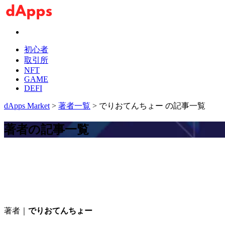
初心者
取引所
NFT
GAME
DEFI
dApps Market
>
著者一覧
> でりおてんちょー の記事一覧
著者の記事一覧
著者｜
でりおてんちょー