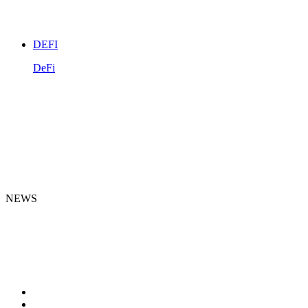
DEFI
DeFi
NEWS