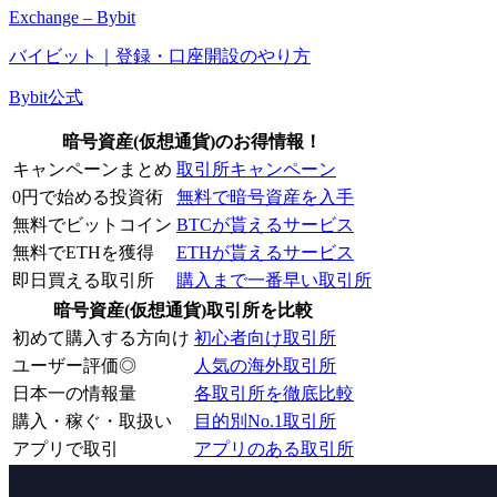
Exchange – Bybit
バイビット｜登録・口座開設のやり方
Bybit公式
暗号資産(仮想通貨)のお得情報！
キャンペーンまとめ
取引所キャンペーン
0円で始める投資術
無料で暗号資産を入手
無料でビットコイン
BTCが貰えるサービス
無料でETHを獲得
ETHが貰えるサービス
即日買える取引所
購入まで一番早い取引所
暗号資産(仮想通貨)取引所を比較
初めて購入する方向け
初心者向け取引所
ユーザー評価◎
人気の海外取引所
日本一の情報量
各取引所を徹底比較
購入・稼ぐ・取扱い
目的別No.1取引所
アプリで取引
アプリのある取引所