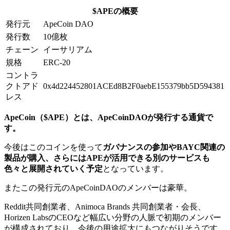
$APEの概要
発行元
ApeCoin DAO
発行数
10億枚
チェーン
イーサリアム
規格
ERC-20
コントラ
クトアド
0x4d224452801ACEd8B2F0aebE155379bb5D594381
レス
ApeCoin（$APE）とは、ApeCoinDAOが発行する通貨で
す。
今後はこのコインを使って
ガバナンスの参加やBAYC関連の
製品が購入、さらにはAPEが活用できる別のサービスも
色々と展開されていく予定
となっています。
またこの発行元のApeCoinDAOのメンバーは豪華。
Reddit共同創業者、Animoca Brands 共同創業者・会長、
Horizen LabsのCEOなど幅広い分野の人脈で初期のメンバー
が構成されており、今後の用途拡大にもつながりそうです。