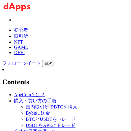
初心者
取引所
NFT
GAME
DEFI
フォロー
ツイート
目次
Contents
ApeCoinとは？
購入・買い方の手順
国内取引所でBTCを購入
Bybitに送金
BTCとUSDTをトレード
USDTをAPEにトレード