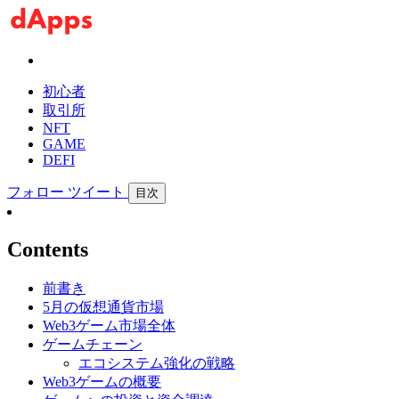
初心者
取引所
NFT
GAME
DEFI
フォロー
ツイート
目次
Contents
前書き
5月の仮想通貨市場
Web3ゲーム市場全体
ゲームチェーン
エコシステム強化の戦略
Web3ゲームの概要