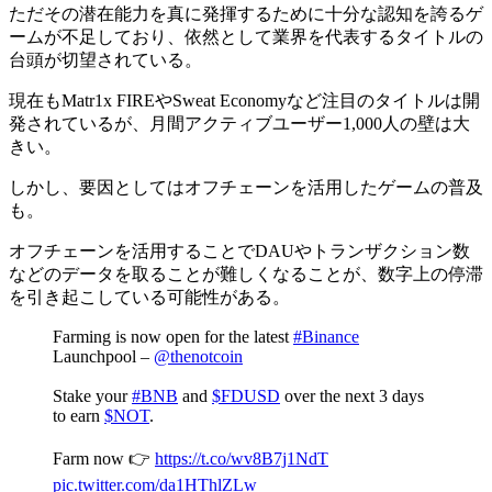
ただその潜在能力を真に発揮するために十分な認知を誇るゲ
ームが不足しており、依然として業界を代表するタイトルの
台頭が切望されている。
現在もMatr1x FIREやSweat Economyなど注目のタイトルは開
発されているが、
月間アクティブユーザー1,000人の壁は大
きい。
しかし、要因としてはオフチェーンを活用したゲームの普及
も。
オフチェーンを活用することでDAUやトランザクション数
などのデータを取ることが難しくなることが、数字上の停滞
を引き起こしている可能性がある。
Farming is now open for the latest
#Binance
Launchpool –
@thenotcoin
Stake your
#BNB
and
$FDUSD
over the next 3 days
to earn
$NOT
.
Farm now 👉
https://t.co/wv8B7j1NdT
pic.twitter.com/da1HThlZLw