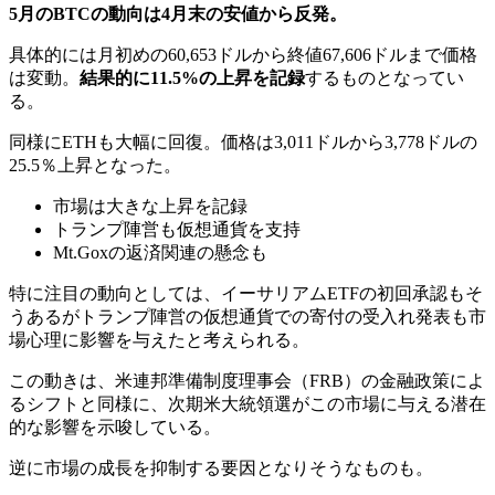
5月のBTCの動向は4月末の安値から反発。
具体的には月初めの60,653ドルから終値67,606ドルまで価格
は変動。
結果的に11.5%の上昇を記録
するものとなってい
る。
同様にETHも大幅に回復。価格は3,011ドルから3,778ドルの
25.5％上昇となった。
市場は大きな上昇を記録
トランプ陣営も仮想通貨を支持
Mt.Goxの返済関連の懸念も
特に注目の動向としては、イーサリアムETFの初回承認もそ
うあるが
トランプ陣営の仮想通貨での寄付の受入れ発表も市
場心理に影響を与えた
と考えられる。
この動きは、米連邦準備制度理事会（FRB）の金融政策によ
るシフトと同様に、次期米大統領選がこの市場に与える潜在
的な影響を示唆している。
逆に市場の成長を抑制する要因となりそうなものも。