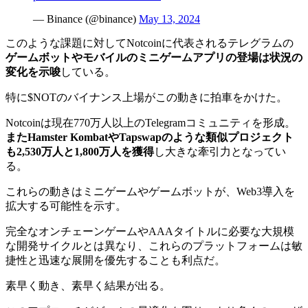
— Binance (@binance)
May 13, 2024
このような課題に対してNotcoinに代表されるテレグラムの
ゲームボットやモバイルのミニゲームアプリの登場は状況の
変化を示唆
している。
特に$NOTのバイナンス上場がこの動きに拍車をかけた。
Notcoinは現在770万人以上のTelegramコミュニティを形成。
またHamster KombatやTapswapのような類似プロジェクト
も2,530万人と1,800万人を獲得
し大きな牽引力となってい
る。
これらの動きはミニゲームやゲームボットが、Web3導入を
拡大する可能性を示す。
完全なオンチェーンゲームやAAAタイトルに必要な大規模
な開発サイクルとは異なり、これらのプラットフォームは敏
捷性と迅速な展開を優先することも利点だ。
素早く動き、素早く結果が出る。