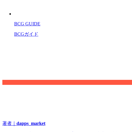
BCG GUIDE
BCGガイド
著者｜
dapps_market