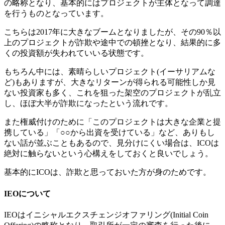
の略称となり、基本的にはプロジェクトが主体となって調達
を行うものとなっています。
こちらは2017年に大きなブームとなりましたが、その90％以
上のプロジェクトが詐欺や途中での頓挫となり、結果的に多
くの投資額が失われていいる状態です。
もちろん中には、素晴らしいプロジェクト(イーサリアムな
ど)もありますが、大きなリターンが得られる可能性しか見
ない投資家も多く、これを狙った架空のプロジェクトが乱立
し、ほぼ大半が詐欺になったという流れです。
また権威付けのために「このプロジェクトは大きな企業と提
携している」「○○から出資を受けている」など、ありもし
ない話が並ぶこともあるので、見分けにくい場合は、ICOは
絶対に触らないという心構えをしておくと良いでしょう。
基本的にICOは、詐欺と思っておいた方が身のためです。
IEOについて
IEOはイニシャルエクスチェンジオファリング(Initial Coin