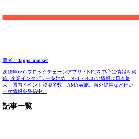
著者｜
dapps_market
2018年からブロックチェーンアプリ・NFTを中心に情報を発
信 | 企業インタビューを始め、NFT・BCGの情報は日本最
大！国内イベント登壇多数、AMA実施、海外提携など行い
一次情報を発信中。
記事一覧