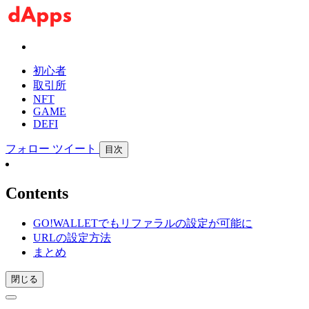
初心者
取引所
NFT
GAME
DEFI
フォロー
ツイート
目次
Contents
GO!WALLETでもリファラルの設定が可能に
URLの設定方法
まとめ
閉じる