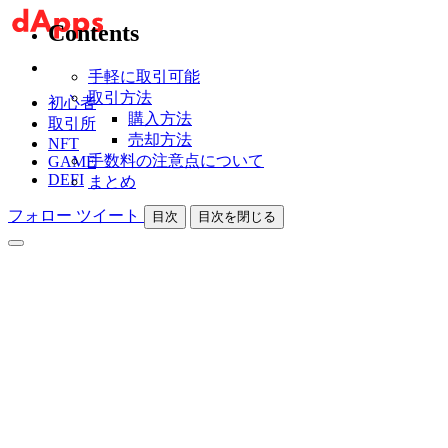
Contents
手軽に取引可能
取引方法
初心者
購入方法
取引所
売却方法
NFT
手数料の注意点について
GAME
DEFI
まとめ
フォロー
ツイート
目次
目次を閉じる