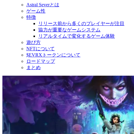
Astral Severとは
ゲーム性
特徴
リリース前から多くのプレイヤーが注目
協力が重要なゲームシステム
リアルタイムで変化するゲーム体験
遊び方
NFTについて
$EVRXトークンについて
ロードマップ
まとめ