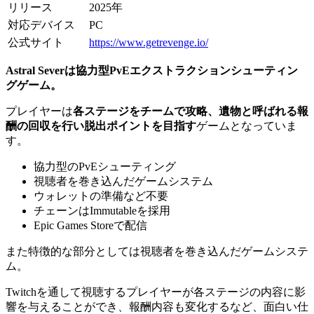
リリース
2025年
対応デバイス
PC
公式サイト
https://www.getrevenge.io/
Astral Severは協力型PvEエクストラクションシューティン
グゲーム。
プレイヤーは
各ステージをチームで攻略、遺物と呼ばれる報
酬の回収を行い脱出ポイントを目指す
ゲームとなっていま
す。
協力型のPvEシューティング
視聴者を巻き込んだゲームシステム
ウォレットの準備など不要
チェーンはImmutableを採用
Epic Games Storeで配信
また特徴的な部分としては視聴者を巻き込んだゲームシステ
ム。
Twitchを通して視聴するプレイヤーが各ステージの内容に影
響を与えることができ、報酬内容も変化するなど、面白い仕