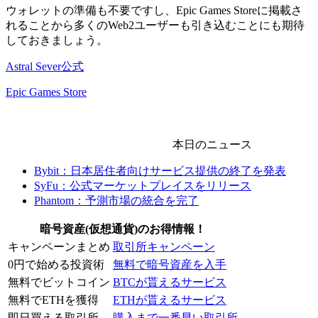
ウォレットの準備も不要ですし、Epic Games Storeに掲載さ
れることから多くのWeb2ユーザーも引き込むことにも期待
しておきましょう。
Astral Sever公式
Epic Games Store
本日のニュース
Bybit：日本居住者向けサービス提供の終了を発表
SyFu：公式マーケットプレイスをリリース
Phantom：予測市場の統合を完了
暗号資産(仮想通貨)のお得情報！
キャンペーンまとめ
取引所キャンペーン
0円で始める投資術
無料で暗号資産を入手
無料でビットコイン
BTCが貰えるサービス
無料でETHを獲得
ETHが貰えるサービス
即日買える取引所
購入まで一番早い取引所