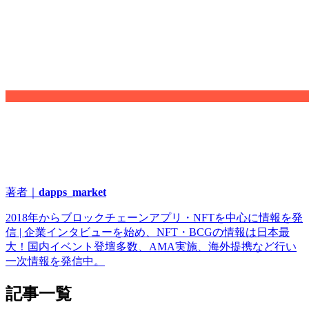
著者｜
dapps_market
2018年からブロックチェーンアプリ・NFTを中心に情報を発
信 | 企業インタビューを始め、NFT・BCGの情報は日本最
大！国内イベント登壇多数、AMA実施、海外提携など行い
一次情報を発信中。
記事一覧