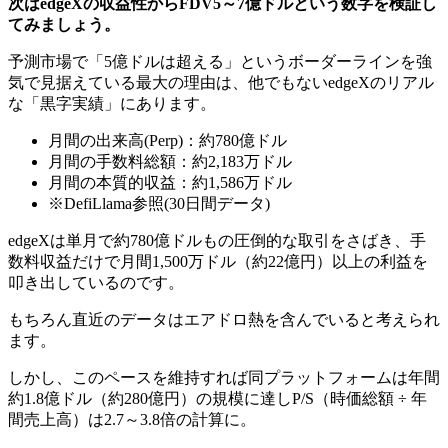
次はedgeXの収益性からFDV5～7億ドルという数字を検証し
てみましょう。
予測市場で「5億ドルは超える」というボーダーラインを強
気で見据えている最大の理由は、他でもないedgeXのリアル
な「黒字実績」にあります。
月間の出来高(Perp)：約780億ドル
月間の手数料総額：約2,183万ドル
月間の本質的収益：約1,586万ドル
※DefiLlama参照(30日間データ)
edgeXは単月で約780億ドルもの圧倒的な取引をさばき、
手
数料収益だけで月間1,500万ドル（約22億円）以上の利益を
叩き出している
のです。
もちろん直近のデータはエアドロ熱を含んでいると考えられ
ます。
しかし、このペースを維持すれば同プラットフォームは年間
約1.8億ドル（約280億円）の規模に達しP/S（時価総額 ÷ 年
間売上高）は2.7～3.8倍の計算に。