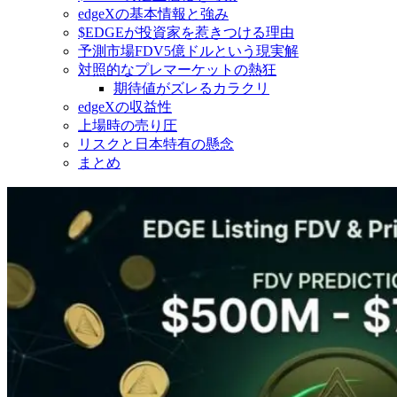
edgeXの基本情報と強み
$EDGEが投資家を惹きつける理由
予測市場FDV5億ドルという現実解
対照的なプレマーケットの熱狂
期待値がズレるカラクリ
edgeXの収益性
上場時の売り圧
リスクと日本特有の懸念
まとめ