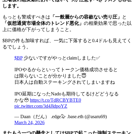
します。
もっとも警戒すべきは
「一般層からの容赦ない売り圧」
と
「仮想通貨市場全体のトレンド悪化」
の相乗効果で思った以
上に価格が下がってしまうこと。
$BPの件も加味すれば、一気に下落すると0.4ドルも見えてく
るでしょう。
$BP
少ないですがやっとclaimしました✅
IPOやるからといってトークン価格成功させると
は限らないことが分かりました😇
日本人は自動ステーキングされてしまいますね
IPO延期になったNadoも期待してるけどどうなる
かな🥹
https://t.co/TdRCBYBTE0
pic.twitter.com/3d4JldpoYZ
— Daan（だん） .edge🦭 .base.eth (@asaru69)
March 24, 2026
またもう一つの懸念としては$BPで起こった強制ステーキン