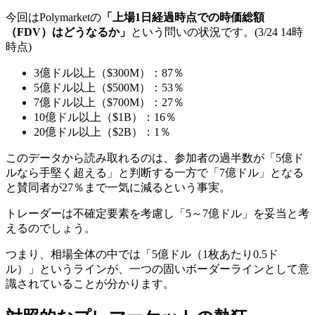
今回はPolymarketの
「上場1日経過時点での時価総額
（FDV）はどうなるか」
という問いの状況です。(3/24 14時
時点)
3億ドル以上（$300M）：87％
5億ドル以上（$500M）：53％
7億ドル以上（$700M）：27％
10億ドル以上（$1B）：16％
20億ドル以上（$2B）：1％
このデータから読み取れるのは、
参加者の過半数が「5億ド
ルなら手堅く超える」と判断する一方で「7億ドル」となる
と賛同者が27％まで一気に減る
という事実。
トレーダーは不確定要素を考慮し「5～7億ドル」を妥当と考
えるのでしょう。
つまり、相場全体の中では「5億ドル（1枚あたり0.5ド
ル）」というラインが、一つの固いボーダーラインとして意
識されていることが分かります。