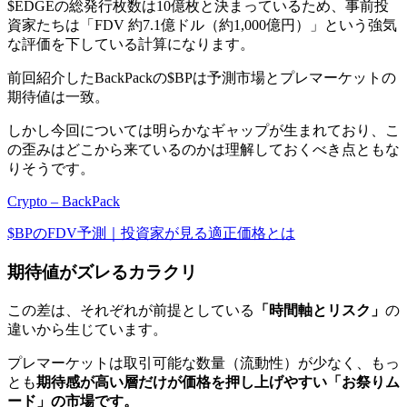
$EDGEの総発行枚数は10億枚と決まっているため、事前投
資家たちは「FDV 約7.1億ドル（約1,000億円）」という強気
な評価を下している計算になります。
前回紹介したBackPackの$BPは予測市場とプレマーケットの
期待値は一致。
しかし今回については明らかなギャップが生まれており、こ
の歪みはどこから来ているのかは理解しておくべき点ともな
りそうです。
Crypto – BackPack
$BPのFDV予測｜投資家が見る適正価格とは
期待値がズレるカラクリ
この差は、それぞれが前提としている
「時間軸とリスク」
の
違いから生じています。
プレマーケットは取引可能な数量（流動性）が少なく、もっ
とも
期待感が高い層だけが価格を押し上げやすい「お祭りム
ード」の市場です。