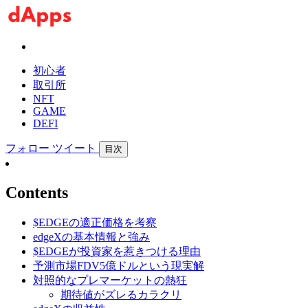
初心者
取引所
NFT
GAME
DEFI
フォロー
ツイート
目次
Contents
$EDGEの適正価格を考察
edgeXの基本情報と強み
$EDGEが投資家を惹きつける理由
予測市場FDV5億ドルという現実解
対照的なプレマーケットの熱狂
期待値がズレるカラクリ