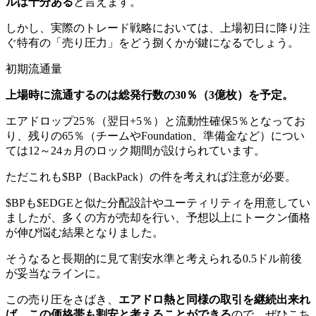
ルは十分ある
と言えます。
しかし、実際のトレード戦略においては、上場初日に降り注
ぐ特有の「売り圧力」をどう捌くかが鍵になるでしょう。
初期流通量
上場時に流通するのは総発行数の30％（3億枚）を予定。
エアドロップ25％（翌日+5％）と流動性確保5％となってお
り、残りの65％（チームやFoundation、準備金など）につい
ては12～24ヵ月のロック期間が設けられています。
ただこれも$BP（BackPack）の件を考えれば注意が必要。
$BPも$EDGEと似た分配設計やユーティリティを用意してい
ましたが、多くの方が売却を行い、予想以上にトークン価格
が伸び悩む結果となりました。
そうなると長期的に見て割安水準と考えられる0.5ドル前後
が妥当なラインに。
この売り圧をさばき、
エアドロ熱と同様の取引を継続出来れ
ば、この価格帯も割安と考えることができる
ので、ぜひこち