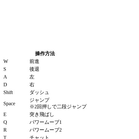
操作方法
W
前進
S
後退
A
左
D
右
Shift
ダッシュ
ジャンプ
Space
※2回押しで二段ジャンプ
E
突き飛ばし
Q
パワームーブ1
R
パワームーブ2
T
チャット