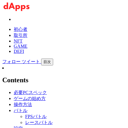
初心者
取引所
NFT
GAME
DEFI
フォロー
ツイート
目次
Contents
必要PCスペック
ゲームの始め方
操作方法
バトル
FPSバトル
レースバトル