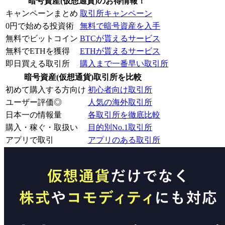
暗号資産(仮想通貨)のお得情報！
キャンペーンまとめ
取引所キャンペーン
0円で始める投資術
無料で暗号資産を入手
無料でビットコイン
BTCが貰えるサービス
無料でETHを獲得
ETHが貰えるサービス
即日買える取引所
購入まで一番早い取引所
暗号資産(仮想通貨)取引所を比較
初めて購入する方向け
初心者向け取引所
ユーザー評価◎
人気の海外取引所
日本一の情報量
各取引所を徹底比較
購入・稼ぐ・取扱い
目的別No.1取引所
アプリで取引
アプリのある取引所