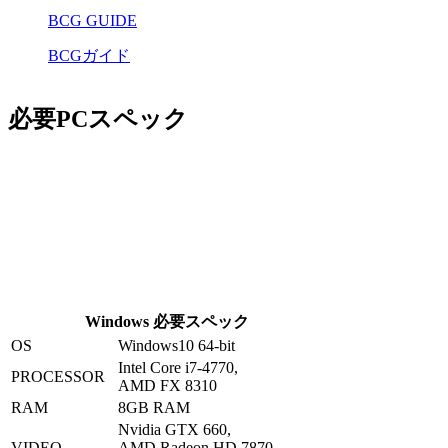
BCG GUIDE
BCGガイド
必要PCスペック
Windows 必要スペック
OS
Windows10 64-bit
Intel Core i7-4770,
PROCESSOR
AMD FX 8310
RAM
8GB RAM
Nvidia GTX 660,
VIDEO
AMD Radeon HD 7870,